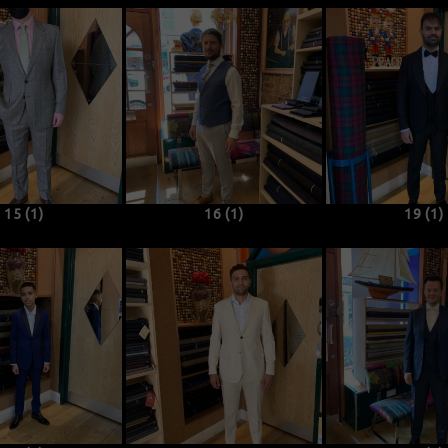
15 (1)
16 (1)
19 (1)