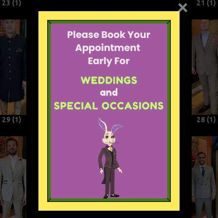
×
23 (1)
24 (1)
21 (1)
29 (1)
30 (1)
28 (1)