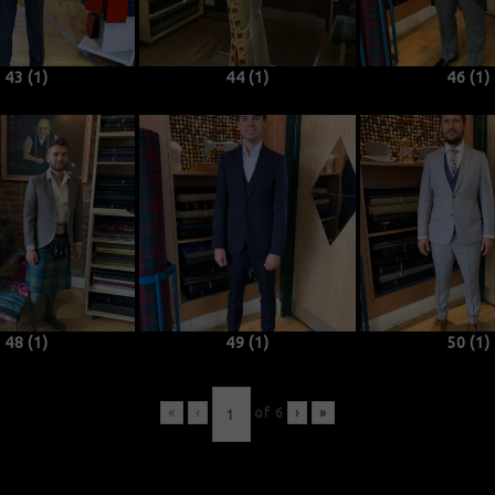
43 (1)
44 (1)
46 (1)
48 (1)
49 (1)
50 (1)
«
‹
of
6
›
»